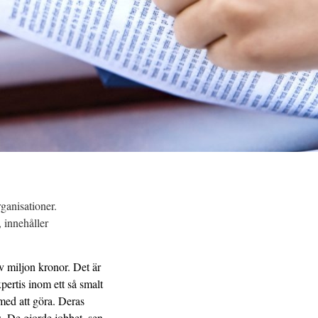
rganisationer.
 innehåller
lv miljon kronor. Det är
pertis inom ett så smalt
med att göra. Deras
s. De gjorde jobbet, sen