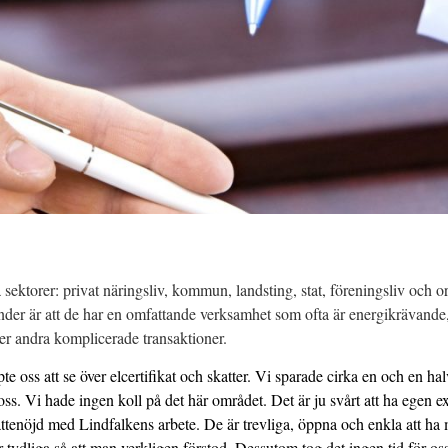
 sektorer: privat näringsliv, kommun, landsting, stat, föreningsliv och o
der är att de har en omfattande verksamhet som ofta är energikrävande,
ler andra komplicerade transaktioner.
te oss att se över elcertifikat och skatter. Vi sparade cirka en och en ha
oss. Vi hade ingen koll på det här området. Det är ju svårt att ha egen ex
ättenöjd med Lindfalkens arbete. De är trevliga, öppna och enkla att ha 
 tydliga så att man verkligen förstod. Dessutom tog det ingen tid för os