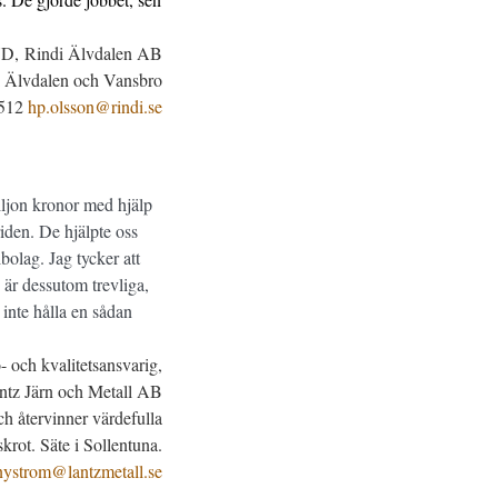
VD, Rindi Älvdalen AB
 i Älvdalen och Vansbro
1512
hp.olsson@rindi.se
miljon kronor med hjälp
iden. De hjälpte oss
ibolag. Jag tycker att
e är dessutom trevliga,
 inte hålla en sådan
- och kvalitetsansvarig,
ntz Järn och Metall AB
ch återvinner värdefulla
skrot. Säte i Sollentuna.
.nystrom@lantzmetall.se