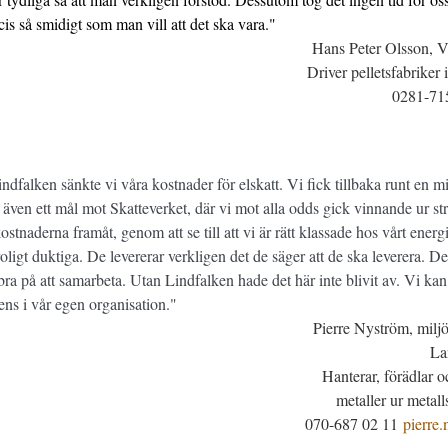
ecis så smidigt som man vill att det ska vara."
Hans Peter Olsson, 
Driver pelletsfabriker
0281-7
dfalken sänkte vi våra kostnader för elskatt. Vi fick tillbaka runt en 
även ett mål mot Skatteverket, där vi mot alla odds gick vinnande ur str
ostnaderna framåt, genom att se till att vi är rätt klassade hos vårt energ
oligt duktiga. De levererar verkligen det de säger att de ska leverera. D
a på att samarbeta. Utan Lindfalken hade det här inte blivit av. Vi kan
ens i vår egen organisation."
Pierre Nyström, miljö
La
Hanterar, förädlar o
metaller ur metall
070-687 02 11
pierre