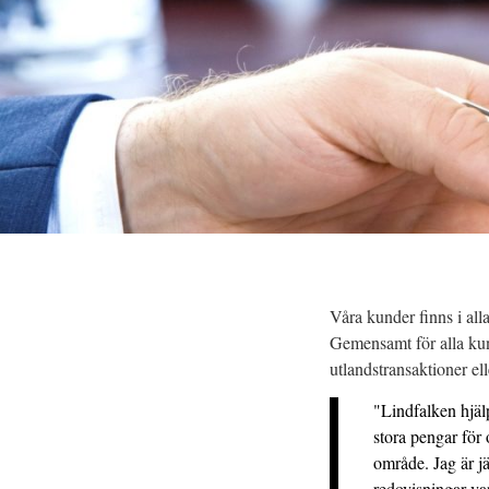
Våra kunder finns i alla
Gemensamt för alla kun
utlandstransaktioner el
"Lindfalken hjälp
stora pengar för 
område. Jag är j
redovisningar var