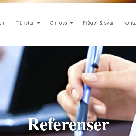
em
Tjänster
Om oss
Frågor & svar
Kont
Referenser