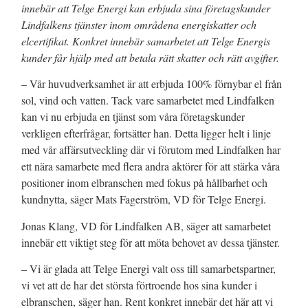
innebär att Telge Energi kan erbjuda sina företagskunder
Lindfalkens tjänster inom områdena energiskatter och
elcertifikat. Konkret innebär samarbetet att Telge Energis
kunder får hjälp med att betala rätt skatter och rätt avgifter.
– Vår huvudverksamhet är att erbjuda 100% förnybar el från
sol, vind och vatten. Tack vare samarbetet med Lindfalken
kan vi nu erbjuda en tjänst som våra företagskunder
verkligen efterfrågar, fortsätter han. Detta ligger helt i linje
med vår affärsutveckling där vi förutom med Lindfalken har
ett nära samarbete med flera andra aktörer för att stärka våra
positioner inom elbranschen med fokus på hållbarhet och
kundnytta, säger Mats Fagerström, VD för Telge Energi.
Jonas Klang, VD för Lindfalken AB, säger att samarbetet
innebär ett viktigt steg för att möta behovet av dessa tjänster.
– Vi är glada att Telge Energi valt oss till samarbetspartner,
vi vet att de har det största förtroende hos sina kunder i
elbranschen, säger han. Rent konkret innebär det här att vi